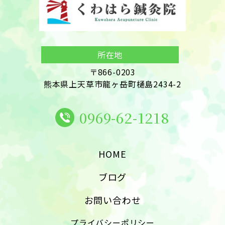
したり回転することができるわけです。肩を上げたり、回し
はら鍼灸院までお...
て把握していきます。 これまでに培
ざ痛、坐骨神経痛で悩んでいる・慢性的な...
たりしながら、もう一方の手で肩甲骨に触れてみると肩甲
ってきた専門的な知識とノウハウを
骨がたくさん動いていることがわかると思います。肩甲骨の
活かして、状態改善を目指し一緒に
動きが悪くなると、肩の動きも悪くなってしまうのです。肩
取り組んできました。 現在身体の状
所在地
甲骨の動きをなめらかに保つためには日ごろからよく動か
態について少しでも気になる点や知
すことがポイントとなります。しかし、パソコン作業などで
〒866-0203

りたい点があれば、どのような内容
熊本県上天草市龍ヶ岳町樋島2434-2
いつも同じ位置に腕があると肩甲骨のまわりの筋肉があま
でも私たちまで一度お...
り動かないためリンパが流れにくくなってしまい...
0969-62-1218
HOME
ブログ
お問い合わせ
プライバシーポリシー