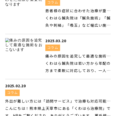
遠隔治療という考え方に基づき、「気血水（きけつすい）の
がら柔軟に対応しています。 鍼灸は
コラム
通り道」である経絡（けいらく）やツボを介して全身のバ
人間が持っている自然治癒力を最大
患者様の症状に合わせた治療が重要
ランスを整えていきます。これにより、痛みや不調の根本原
限に発揮させる治療方法になります
になります
くわはら鍼灸院は「鍼灸施術」「鍼
因にアプローチし、自律神経の乱れなども調整できるんで
が、急性や慢性などに関わらず治療
灸や刺絡」「吸玉」など幅広い施術
す。 例えば、慢性的な腰痛や頭痛、病院では改善しにくい
を進められるのも強みです。 董氏楊
メニューを用意していますが、患者
坐骨神経痛や五十肩などで悩んでいませんか？ 鍼灸は、急
氏奇穴鍼灸は世界基準の鍼灸治療と
様の症状に合わせて適切な提案・治
2025.03.20
性・慢性問わず、幅広い症状に対応できるのが強みです。体
して広く取り入れられている一方、
療を進めていきます。 具体的にどの
コラム
質や症状に合わせた施術を行うため、初めての方も安心し
日本国内では提供している治療院は
ような症状で悩んでいるかは人によ
痛みの原因を追究して最適な施術を
て受けていただけます。 ...
そこまで多くありません。 しかし、
って違うのは当然といえるため、ヒ
おこないます
くわはら鍼灸院は若い方から年配の
痛みがある箇所に対しての治療効果
アリングや検査などを通じて患者様
方まで柔軟に対応しており、一人ひ
については優れているため、適切な
の状態について把握しなければなり
とりが抱えている痛みの原因を追究
内容で進めていけば大きな効果が期
ません。 治療によって人が本来持っ
して最適な施術をおこないます。 一
2025.02.20
待できます。 ほかにも刺絡治療では
ている治癒能力を引き出して回復を
般的なイメージでは鍼治療は若い方
コラム
専用の鍼を用いて身体の各種ツボを
目指していきますが、東洋医学的な
がすると思われていませんが、実際
外出が難しい方には「訪問サービス」で治療も対応可能で
刺激することで滞っている血液を除
独特の治療システムである遠隔治療
には人間が持っている自然治癒力を
す！
こんにちは！熊本県上天草市にある「くわはら治療院」で
去して微小循環の改善を図る、吸玉
を活かして自律神経を整えていきま
引き出すのが目的なので、年代は関
す。HPをご覧くださり、ありがとうございます。 董氏楊氏