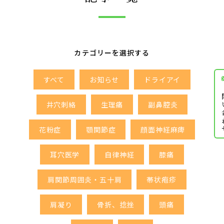
カテゴリーを選択する
すべて
お知らせ
ドライアイ
お問
井穴刺絡
生理痛
副鼻腔炎
花粉症
顎関節症
顔面神経麻痺
耳穴医学
自律神経
膝痛
肩関節周囲炎・五十肩
帯状疱疹
肩凝り
骨折、捻挫
頭痛