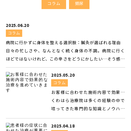
コラム
頻尿
2025.06.20
コラム
病院に行かずに身体を整える選択肢：鍼灸が選ばれる理由
日々の忙しさや、なんとなく続く身体の不調。病院に行く
ほどではないけれど、この辛さをどうにかしたい…そう感じ
ている方はいませんか？ そんな時、ぜひ検討していただき
2025.05.20
たいのが「鍼灸」という選択肢です。 くわはら鍼灸院に
コラム
は、「病院は敷居が高い」「薬ばかりに頼りたくない」と
いった思いで来院される方が多くいらっしゃいます。私たち
お客様に合わせた施術内容で効果的
は、東洋医学の知恵を活かし、皆さんが本来持っている自
な治療を進めていきます
くわはら治療院は多くの経験の中で
然治癒力を最大限に引き出すお手伝いをしています。 当院
培ってきた専門的な知識とノウハウ
の鍼灸治療は、痛みのある場所や不調を感じる場所に直接
については自信を持っているため、
鍼を刺す「対症療法」とは一線を画します。東洋医学独自の
患者様一人ひとりの状況に合わせな
2025.04.18