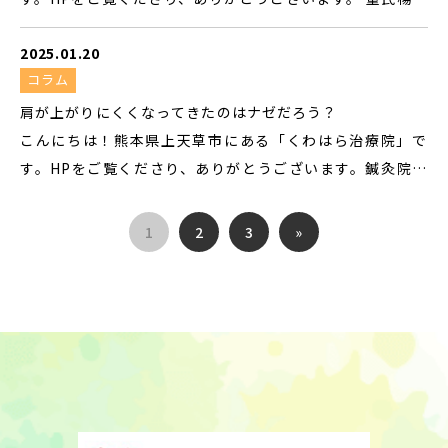
治療によって血液改善を促して身体
す。 患者様によって抱えている悩み
係なく施術を受ける方が多いです。
奇穴や、さとう式リンパケアなどといったこだわりの施術
の緊張を緩和するなどの治療方法に
についてはそれぞれといえ、「日々
一見すると同じような痛みであって
2025.01.20
で丁寧に対応しております。これまでに培った技術や知識を
も対応可能です。 どの治療方法につ
の家事仕事で腰が痛い」「慢性的な
も原因を追究するとまったく違うケ
コラム
フルに活用しお客様が痛みやお悩みを改善し、健やかな暮
いても患者様に合わせて柔軟に対応
頭痛に悩んでいる」などさまざまで
ースもあるため、すべての方に対し
らしへと導けるように全力でサポートいたしますので、ぜひ
肩が上がりにくくなってきたのはナゼだろう？
しているため、施術前にはカウンセ
す。 効率的に治療を進めるためには
て同じような施術をせず、しっかり
ご利用ください。 ・体に不調や痛みがある・腰痛・座骨神
こんにちは！熊本県上天草市にある「くわはら治療院」で
リングや検査を通してそれぞれの状
原因についてしっかりと把握するの
とカウンセリングをしてからそれぞ
経痛・頭痛、肩こり・四十肩、五十肩・むち打ち・腱鞘
す。HPをご覧くださり、ありがとうございます。鍼灸院と
態について確認をおこないます。 く
がポイントとして挙げられ、慢性的
れに合わせた施術を提供していま
炎・ギックリ腰・ばね指・花粉症・ドライアイ、涙目・捻
して、皆様にお身体の不調や痛みについて伺っております。
わはら鍼灸院で取り扱っている治療
な頭痛であっても実は肩回りや腰回
す。 鍼治療で慢性的な痛みを根本的
挫・腹痛・顔面神経麻痺、三叉神経痛・帯状疱疹など本気
東洋医学による脈診や耳の状態から症状を判断する技術を
内容などについて少しでも気になる
1
2
3
»
りなど遠い場所に原因があるケース
に改善して毎日を快適に過ごせるよ
で治したい方にお勧めの治療院です。病院に行きたくない
駆使し症状やお悩みの原因を探る検査を丁寧に行っており
点や知りたい点があれば、どのよう
も少なくありません。 くわはら鍼灸
うにサポートしており、治療が終わ
方、手術をしたくない方、薬を飲みたくない方をはじめ若
ます。そのため、お客様のお悩みに合った適切な施術やご提
な内容でも一度お...
院では急性や慢性に関わらず状態を
った後にも再発を防ぐためのセルフ
い方。年配の方。自律神経に不調や悩みがある方もご相談
案がしやすくお客様からも自分に合ったケアを受けられる
改善できるように、各症状に対して
ケアや生活指導もするのが特徴で
に対応できます。外出が難しい方も、ご連絡をいただけまし
と親しまれております。肩の構造というのはとても複雑。胸
柔軟に対応してきました。 現在身体
す。 どうしても治療内容によっては
たらご自宅へお伺いも致します。訪問サービスもなかなか外
骨に鎖骨が、鎖骨に肩甲骨が、肩甲骨に腕の骨が連結して
の痛みについて悩んでいる方・専門
合う治療・合わない治療があるのは
出がしにくい場合にも治療が受けられるとよろこばれてい
いるからです。これらの骨を周囲の多数の筋肉が支えている
家に一度相談したいと考えている方
避けられないため、ヒアリングと検
るサービスですので、利用をお考えの方はいつでもお気軽に
仕組みです。鎖骨や肩甲骨が連動して動くことで、腕は上下
がいれば、どのような内容でもくわ
査などを通じて患者様の状態につい
お問い合わせください。・日々の家事仕事で腰が痛い・ひ