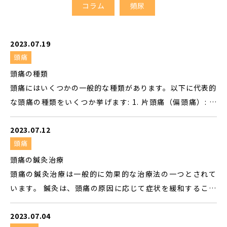
コラム
頻尿
2023.07.19
頭痛
頭痛の種類
頭痛にはいくつかの一般的な種類があります。以下に代表的
な頭痛の種類をいくつか挙げます: 1. 片頭痛（偏頭痛）: 頭
の片側に局所化する激しい頭痛を特徴とします。吐き気、嘔
2023.07.12
吐、光や音に対する過敏などの症状も現れることがありま
頭痛
す。 2. 緊張型頭痛: 頭の両側に生じる鈍い痛みや圧迫感が特
徴です。軽度から中程度の痛みであり、日常生活においてよ
頭痛の鍼灸治療
く見られる頭痛の一つです。 3. 群発頭痛: 短期間に頭痛発作
頭痛の鍼灸治療は一般的に効果的な治療法の一つとされて
（群発期）が頻繁に起こり、激しい一側性の頭痛を伴いま
います。 鍼灸は、頭痛の原因に応じて症状を緩和すること
す。発作はしばしば同じ時間帯に起こり、目の周りの痛みや
ができます。 以下に頭痛の鍼灸治療のポイントをいくつか
赤み、涙目、鼻づまりなどの症状も現れることがあります。
2023.07.04
紹介します： 1.鍼灸の針を適切な経絡やツボに刺すこと