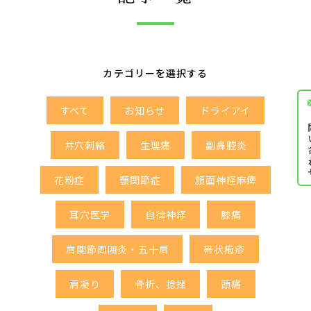
カテゴリーを選択する
すべて
お知らせ
ドライアイ
お問
井穴刺絡
生理痛
副鼻腔炎
花粉症
顎関節症
顔面神経麻痺
耳穴医学
自律神経
膝痛
肩関節周囲炎・五十肩
帯状疱疹
肩凝り
骨折、捻挫
頭痛