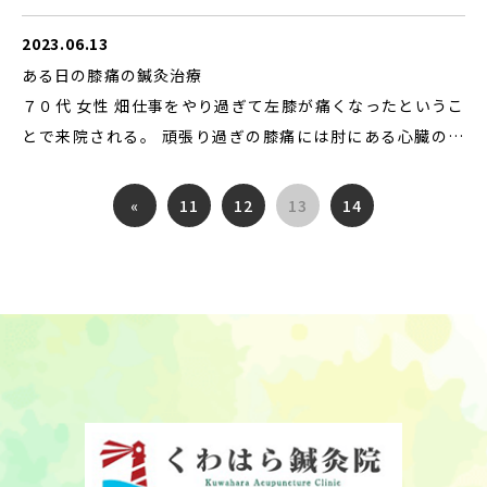
を払い、健康な生活を送ることが重要です。 そんな体調管
多いと思いますが、遠隔治療なので基本的には痛みのある
こり以外に様々な症状緩和効果が見込めます。例えば背中
理にもピッタリなものが鍼灸治療です。 くわはら鍼灸院
場所には鍼は行いません。 遠隔治療は、その人のもつ自然
2023.06.13
痛、腰痛、リウマチ、その他神経痛など。 筋肉の痛みだけ
治癒力を活性化する働きが強く、効果も持続するといわれ
でなく、関節や神経の痛みを抑えたいときにも施術をお受
ある日の膝痛の鍼灸治療
ています。
けいただけます。 特に慢性的な痛みになっている場合は、
７０代 女性 畑仕事をやり過ぎて左膝が痛くなったというこ
おすすめの治療法です。むち打ち症の後遺症が治らない、高
とで来院される。 頑張り過ぎの膝痛には肘にある心臓の治
齢化による骨の変形で痛みが治まらないなど。 当院では慢
療をする時に使うツボがよく効きます。 左膝だったので右
性的な痛みを本気で直したい方に向けて治療を行っており
肘のツボに鍼を刺しました。 刺した瞬間から、さっきまで
«
11
12
13
14
ます。 そのため治療には痛みを伴うこともありますが、効
曲げると痛みがあった膝が楽に曲がる様になりました。 患
果を感じる声も多くいただいております。 鍼灸を受ける間
部である左膝ではなくて右肘のツボに刺して痛みが楽にな
隔ですが、だいたい3日から1週間程度あける方が多いで
ったので患者さんもビックリされました。 これが鍼灸治療
す。定期的に受けた方がより治療効果が出やすくなります。
の醍醐味であり、身体の神秘でもあります。
ただ体調が悪かったり、血圧が下がっている状態では施術を
見送りましょう。 天草市や上天草市近郊の方で体の痛みや
不調を感じている方はぜひお越しください。 お問い合わせ
はこちらから