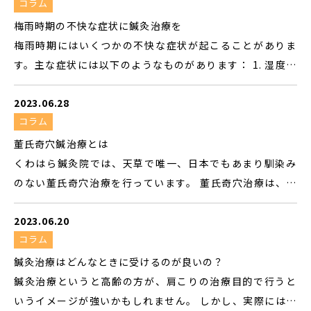
4. 脳腫瘍由来の頭痛: 脳腫瘍が原因となる頭痛であり、他の
コラム
で、痛みの軽減や筋肉の緊張の緩和を促すことができます。
種類の頭痛とは異なる特徴を持つ場合があります。脳腫瘍由
2.鍼灸は血行を改善する効果があり、頭痛の原因となる血流
梅雨時期の不快な症状に鍼灸治療を
来の頭痛は通常、進行性で重篤な痛みを伴い、他の神経症
の異常を改善することができます。 3.鍼灸治療は身体全体
梅雨時期にはいくつかの不快な症状が起こることがありま
状も同時に現れることがあります。 これらは一般的な頭痛
のバランスを整える効果があります。身体の不調やストレス
す。主な症状には以下のようなものがあります： 1. 湿度の
の種類の一部ですが、頭痛にはさまざまな原因や症状のバ
が頭痛を引き起こす場合、鍼灸によって心身のリラックス
増加による不快感：梅雨時期は湿度が高くなることが多い
リエーションが存在するため、詳細な診断と医師の指導が
や調整を促すことができます。 慢性頭痛にお困りの方 頭痛
2023.06.28
ため、身体が汗を十分に蒸発させることができず、不快感を
必要の場合もありますが、特に慢性化していて、通院や頭痛
薬が手放せない方 一度、鍼灸治療を試してみられること
コラム
感じることがあります。 2. 蒸し暑さによる疲労：高い湿度
薬を飲んでも効果を感じられない...
を、お勧めします。 くわはら鍼灸院
と気温の組み合わせにより、身体への負担が増え、疲労感が
董氏奇穴鍼治療とは
増すことがあります。 3. 頭痛や不眠：気圧の変化や湿度の
くわはら鍼灸院では、天草で唯一、日本でもあまり馴染み
影響によって、頭痛や不眠が起こることがあります。 4. ア
のない董氏奇穴治療を行っています。 董氏奇穴治療は、中
レルギー症状の悪化：梅雨時期にはカビやダニなどのアレ
国伝統医学の一部であり、董氏奇穴と呼ばれる特定の経穴
ルゲンが増えることがあり、アレルギー症状が悪化すること
2023.06.20
（ツボ）を刺激することで治療を行う方法です。これは、経
があります。 5. 雨の影響による不便さ：梅雨時期は雨が多
コラム
絡理論に基づいており、身体のエネルギーの流れを調整し、
いため、運動不足にもなりがちです。 これらの不快な症状
バランスを回復することを目指しています。具体的な治療方
鍼灸治療はどんなときに受けるのが良いの？
に対処するためには、適切な服装や室内の換気、アレルギ
法や効果は、症状や個人の状態によって異なります。 一般
鍼灸治療というと高齢の方が、肩こりの治療目的で行うと
ー対策などを行うことが大切です。また、体調管理にも注意
的に、痛みがある場所に鍼をするイメージをお持ちの方も
いうイメージが強いかもしれません。 しかし、実際には肩