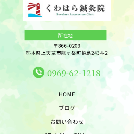
う人には大きな変化が期待できる と
興奮を落ち着かせ...
体の中（神経）に長年潜んだままに
いう点です。 鍼灸が得意とする顎関
なります。 そして、 加齢 強いストレ
節症のタイプ 鍼灸が力を発揮しやす
ス 疲労 免疫力の低下 などをきっか
いのは、次のような顎関節症です。
けに、再び活動を始めることで 帯状
所在地
ストレスや緊張が強い 食いしばり・
疱疹として発症します。 帯状疱疹の
歯ぎしりの自覚がある 首こり・肩こ
〒866-0203

主な症状 ① ピリピリ・ズキズキする
り・頭痛を伴う 朝に顎がこわばる 検
熊本県上天草市龍ヶ岳町樋島2434-2
痛み 多くの場合、皮疹が出...
査では「異常なし」と言われた これ
らに共通するのは、 筋肉の緊張や自
0969-62-1218
律神経の乱れが深く関わっていると
いう点です。 鍼灸で期待できる変化
HOME
とは 顎関節症に対する鍼灸では、次
のような変化が期待できます。 ● 顎
ブログ
の動きが楽になる 筋肉の緊...
お問い合わせ