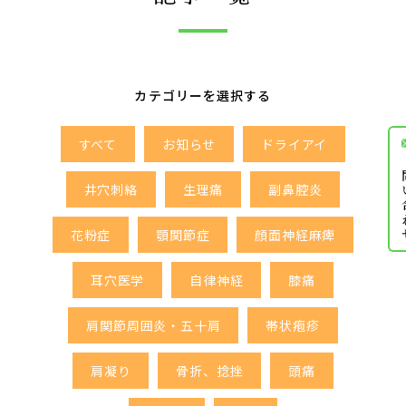
カテゴリーを選択する
すべて
お知らせ
ドライアイ
お問
井穴刺絡
生理痛
副鼻腔炎
花粉症
顎関節症
顔面神経麻痺
耳穴医学
自律神経
膝痛
肩関節周囲炎・五十肩
帯状疱疹
肩凝り
骨折、捻挫
頭痛