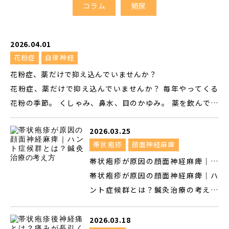
コラム
頻尿
2026.04.01
花粉症
自律神経
花粉症、薬だけで抑え込んでいませんか？
花粉症、薬だけで抑え込んでいませんか？ 毎年やってくる
花粉の季節。 くしゃみ、鼻水、目のかゆみ。 薬を飲んでな
んとかやり過ごす――そんな毎年を繰り返していませんか？ 日
2026.03.25
本人の2人に1人が花粉症 2019年の全国調査によると、日本
帯状疱疹
顔面神経麻痺
人の花粉症有病率は42.5％。およそ2人に1人が花粉症で
す。 スギ花粉症に限っても38.8％。10年前と比べて約10ポ
帯状疱疹が原因の顔面神経麻痺｜ハ
イント増加しており、年々その割合は上がり続けています。
ント症候群とは？鍼灸治療の考え方
帯状疱疹が原因の顔面神経麻痺｜ハ
さらに、5〜9歳の子どもでも30.1％がスギ花粉症という調
ント症候群とは？鍼灸治療の考え方
査結果もあり、もはや「大人の病気」とは言えません。 花
顔面神経麻痺と診断されたあと、 耳
粉症はまさに「国民病」です。 薬は「止める」もの、「治
の奥が強く痛む 耳のまわりに発疹が
2026.03.18