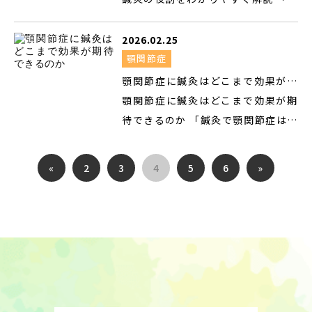
麻痺など）と比べて、 ハント症候群
らず、 ピリピリする 焼けるように痛
りません。 当院では、 **病院での治
然、片側だけピリピリと痛む」 「皮
には次のような特徴があります。 痛
む 触れるだけで痛い といった神経の
療を最優先にしながら、 患部には一
膚がヒリヒリして、服が触れるのも
2026.02.25
みが強い 神経へのダメージが大きく
痛みが長期間続く状態を指します。
切鍼をしない「遠隔治療」**を行っ
つらい」 このような症状で調べてい
顎関節症
なりやすい 回復に時間がかかる傾向
期間は、 数か月 長い場合は年単位
ています。 帯状疱疹の急性期に最も
る方は、帯状疱疹の可能性がありま
顎関節症に鍼灸はどこまで効果が期
がある 後遺症が残る可能性がやや高
に及ぶこともあります。 なぜ痛みが
大切なこと まず大前提として、 帯状
す。 帯状疱疹は、誰にでも起こりう
待できるのか
顎関節症に鍼灸はどこまで効果が期
い そのため、 できる...
長引くのか？ 帯状疱疹後神経痛で
疱疹の急性期は、必ず病院での治療
る病気ですが、 早期の対応がとても
待できるのか 「鍼灸で顎関節症は本
は、 ウイルスによる神経のダメージ
が必要です。 抗ウイルス薬 痛み止め
重要です。 この記事では、 帯状疱疹
当に良くなるの？」 顎関節症で悩ん
神経の過敏状態 血流の低下 自律神経
これらをできるだけ早く開始するこ
とはどんな病気か 原因と症状 病院で
でいる方から、よく聞かれるのがこ
の乱れ などが重なっていると考えら
«
2
3
4
5
6
»
とが、回復と後遺症予防の鍵になり
の治療の大切さ そのうえで、鍼灸が
の疑問です。 歯科では改善しなかっ
れています。 その結果、 実際の刺激
ます。 当院の鍼治療は、この病院治
どの段階で役立つのか を、できるだ
た マウスピースを続けても変化がな
以上に 「痛みとして感じやす...
療を補助する位置づけです。 急性期
けわかりやすくお伝えします。 帯状
い 薬は一時的にしか効かない こうし
でも鍼治療を勧める理由 帯状疱疹の
疱疹とはどんな病気？ 帯状疱疹は、
た経験があると、 「鍼灸で本当に変
急性期では、 神経の炎症 自律神経の
水ぼうそうと同じウイルス （水痘・
わるのだろうか」と不安になるのは
乱れ 強い緊張や不安 が重なり、痛み
帯状疱疹ウイルス）が原因で起こり
自然なことです。 まずお伝えしたい
が必要以上に増幅していることがあ
ます。 子どもの頃に水ぼうそうにか
のは、 鍼灸は“万能”ではないが、合
ります。 遠隔の鍼治療では、 神経の
かったことがある方は、 ウイルスが