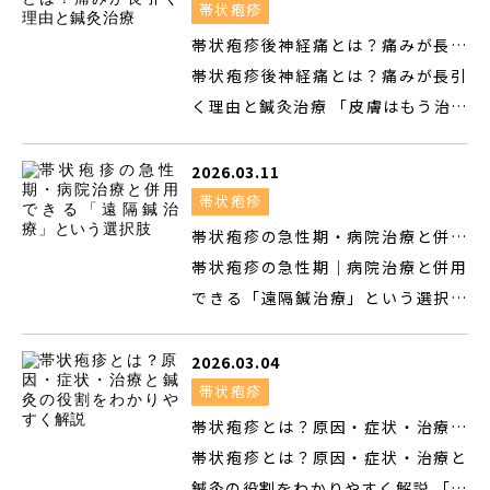
す」ものではない 花粉症の一般的な治療は、抗ヒスタミン
出た めまい・聞こえにくさがある こ
帯状疱疹
薬を中心とした薬物療法です。 くしゃみや鼻水を抑え、目
のような症状を伴う場合、 ハント症
帯状疱疹後神経痛とは？痛みが長引
のかゆみを軽減する。確かに、薬は症状をラクにしてくれ
候群の可能性があります。 ハント症
く理由と鍼灸治療
帯状疱疹後神経痛とは？痛みが長引
ます。 しかし、こんな経験はありませんか？ 「薬を飲むと
候群は、 帯状疱疹ウイルスが原因で
く理由と鍼灸治療 「皮膚はもう治っ
眠くなって、仕事に集中できない」 「毎年同じ薬を飲んで
起こる顔面神経麻痺で、 通常の顔面
たのに、痛みだけが残っている」
いるのに、年々効きが悪くなっている気がする」 「シーズ
神経麻痺とは注意点が異なります。
「ピリピリ、ズキズキして日常生活
2026.03.11
ンが終われば楽になるけ...
ハント症候群とは？ ハント症候群
がつらい」 「薬を飲んでいるが、思
帯状疱疹
（ラムゼイ・ハント症候群）は、 水
うように良くならない」 このような
帯状疱疹の急性期・病院治療と併用
痘・帯状疱疹ウイルスが再活性化し
状態は、 帯状疱疹後神経痛と呼ばれ
できる「遠隔鍼治療」という選択肢
帯状疱疹の急性期｜病院治療と併用
顔面神経や内耳神経に影響すること
るものかもしれません。 帯状疱疹後
できる「遠隔鍼治療」という選択肢
で起こる病気 です。 主な特徴とし
神経痛は、 帯状疱疹が治った後にも
帯状疱疹の急性期は、 痛みが強い 神
て、 顔面神経麻痺 耳の強い痛み 耳
続く神経の痛みで、 生活の質を大き
経が過敏になっている 「刺激して悪
2026.03.04
介・外耳道の発疹 難聴やめまい など
く下げてしまうことがあります。 帯
化しないか」が不安 という時期で
帯状疱疹
が、同時または時間差で現れること
状疱疹後神経痛とは？ 帯状疱疹後神
す。 そのため、 「鍼治療を受けたい
帯状疱疹とは？原因・症状・治療と
があります。 通常の顔面神経麻痺と
経痛とは、 皮疹が治まった後 ウイル
けれど、患部に鍼を刺すのは正直こ
鍼灸の役割をわかりやすく解説
帯状疱疹とは？原因・症状・治療と
の違い 一般的な顔面神経麻痺（ベル
スの活動が落ち着いた後 にもかかわ
わい…」 と感じている方も少なくあ
鍼灸の役割をわかりやすく解説 「突