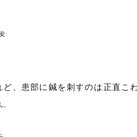
安
れど、
患部に鍼を刺すのは正直こ
ん。
ら、