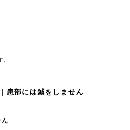
す。
｜患部には鍼をしません
せん